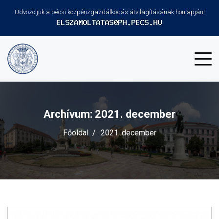
Üdvözöljük a pécsi közpénzgazdálkodás átvilágításának honlapján!
Archívum: 2021. december
Főoldal
2021. december