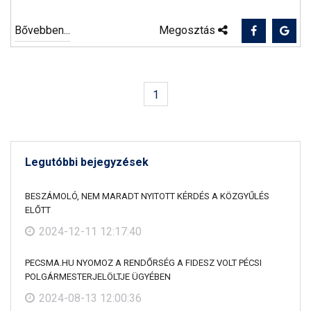
Bővebben...
Megosztás
1
Legutóbbi bejegyzések
BESZÁMOLÓ, NEM MARADT NYITOTT KÉRDÉS A KÖZGYŰLÉS
ELŐTT
2024-12-11 12:17:40
PECSMA.HU NYOMOZ A RENDŐRSÉG A FIDESZ VOLT PÉCSI
POLGÁRMESTERJELÖLTJE ÜGYÉBEN
2024-08-13 12:00:36