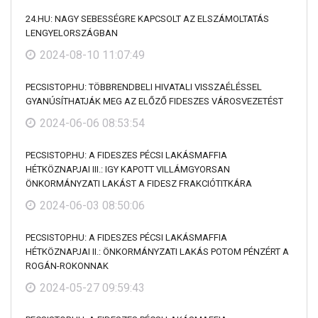
24.HU: NAGY SEBESSÉGRE KAPCSOLT AZ ELSZÁMOLTATÁS
LENGYELORSZÁGBAN
2024-08-10 11:07:49
PECSISTOP.HU: TÖBBRENDBELI HIVATALI VISSZAÉLÉSSEL
GYANÚSÍTHATJÁK MEG AZ ELŐZŐ FIDESZES VÁROSVEZETÉST
2024-06-06 08:53:54
PECSISTOP.HU: A FIDESZES PÉCSI LAKÁSMAFFIA
HÉTKÖZNAPJAI III.: IGY KAPOTT VILLÁMGYORSAN
ÖNKORMÁNYZATI LAKÁST A FIDESZ FRAKCIÓTITKÁRA
2024-06-03 08:50:06
PECSISTOP.HU: A FIDESZES PÉCSI LAKÁSMAFFIA
HÉTKÖZNAPJAI II.: ÖNKORMÁNYZATI LAKÁS POTOM PÉNZÉRT A
ROGÁN-ROKONNAK
2024-05-27 09:59:43