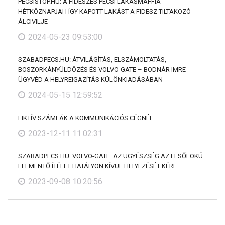
PECSISTOP.HU: A FIDESZES PÉCSI LAKÁSMAFFIA
HÉTKÖZNAPJAI I ÍGY KAPOTT LAKÁST A FIDESZ TILTAKOZÓ
ÁLCIVILJE
2024-05-23 09:53:00
SZABADPECS.HU: ÁTVILÁGÍTÁS, ELSZÁMOLTATÁS,
BOSZORKÁNYÜLDÖZÉS ÉS VOLVO-GATE – BODNÁR IMRE
ÜGYVÉD A HELYREIGAZÍTÁS KÜLÖNKIADÁSÁBAN
2024-05-15 12:59:52
FIKTÍV SZÁMLÁK A KOMMUNIKÁCIÓS CÉGNÉL
2023-12-11 11:02:31
SZABADPECS.HU: VOLVO-GATE: AZ ÜGYÉSZSÉG AZ ELSŐFOKÚ
FELMENTŐ ÍTÉLET HATÁLYON KÍVÜL HELYEZÉSÉT KÉRI
2023-09-08 10:20:56